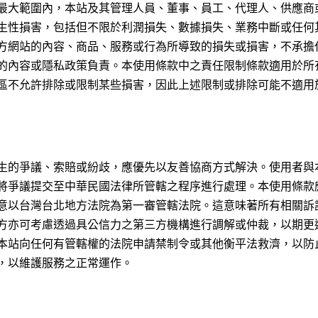
最大範圍內，本站及其管理人員、董事、員工、代理人、供應商
生性損害，包括但不限於利潤損失、數據損失、業務中斷或任何
方網站的內容、商品、服務或行為所導致的損失或損害，不承擔
的內容或隱私政策負責。本使用條款中之責任限制條款適用於所
區不允許排除或限制某些損害，因此上述限制或排除可能不適用
生的爭議、索賠或紛歧，應優先以友善協商方式解決。使用者與
將爭議提交至中華民國法律所管轄之程序進行處理。本使用條款
意以台灣台北地方法院為第一審管轄法院。這意味著所有相關訴
方亦可考慮透過具公信力之第三方機構進行調解或仲裁，以期更
本站向任何有管轄權的法院申請禁制令或其他衡平法救濟，以防
，以維護服務之正常運作。