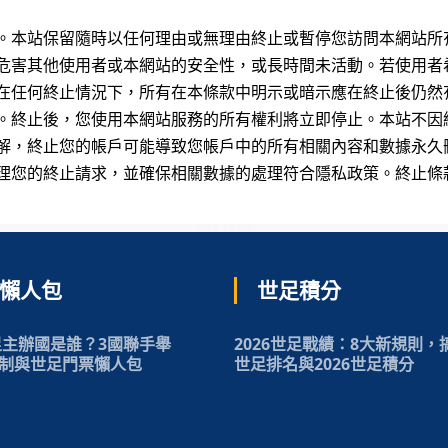
。本站保留隨時以任何理由或無理由終止或暫停您訪問本網站所
危害其他使用者或本網站的安全性，或長時間未活動。若使用者
在任何終止情況下，所有在本條款中明示或暗示應在終止後仍然
。終止後，您使用本網站服務的所有權利將立即停止。本站不因
解，終止您的帳戶可能導致您帳戶中的所有相關內容和數據永久
理您的終止請求，並確保相關數據的處理符合隱私政策。終止條
世界盃 了解更多
懶人包
世足積分
世足主辦國是誰？3國聯手舉
2026世足戰績：8大新規則，
制與世足門票懶人包
世足排名與2026世足積分